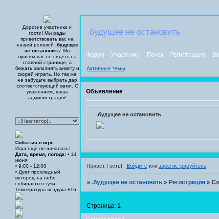
Дорогие участники и
.будущее не остановить
гости! Мы рады
приветствовать вас на
нашей ролевой
.будущее
не остановить
! Мы
Форум
Участники
Поиск
Регистрация
Во
просим вас не сидеть на
главной странице, а
бежать заполнять анкету и
Активные темы
скорей играть. Но так же
не забудьте выбрать дар
соответствующий вами. С
Объявление
уважением, ваша
администрация!
.будущее не остановить
События в игре:
Игра ещё не началась!
Дата, время, погода:
• 14
июня
Привет, Гость!
Войдите
или
зарегистрируйтесь
.
• 9:00 - 12:00
• Дует прохладный
ветерок, на небе
»
.будущее не остановить
»
Регистрация
»
Сп
собираются тучи.
Температура воздуха +16
Страница:
1