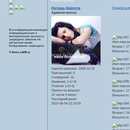
Список ролей
Наташа Дракула
Поделитьс
Администратор
...
Вся информация имеющая
информационную и
материальную ценность,
защищена законом об
Имя персон
авторском праве.
Копирование запрещено.
Возраст: 17
Внешность: 
© force.rollff.ru
Имя персон
Возраст: 17
Зарегистрирован
: 2009-10-31
Приглашений:
0
Внешность:
Сообщений:
16
Уважение:
[+1/-0]
Имя персон
Позитив:
[+0/-0]
Провел на форуме:
Возраст: 17
10 часов 9 минут
Внешность:
Последний визит:
2010-06-04 22:10:59
Имя персон
Возраст: 16
Внешность:
Имя персон