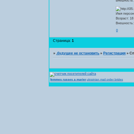
Внешность:
Имя персон
Возраст: 18
Внешность: 
0
Страница:
1
»
.будущее не остановить
»
Регистрация
»
Сп
femmes russes a marier
ukrainian mail order brides