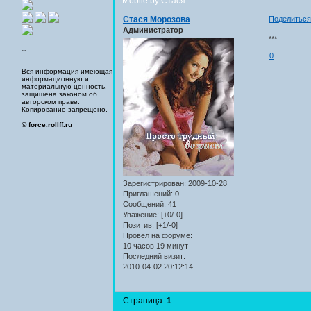
Mobile by Стася
Стася Морозова
Поделитьс
Администратор
***
...
0
Вся информация имеющая
информационную и
материальную ценность,
защищена законом об
авторском праве.
Копирование запрещено.
© force.rollff.ru
Зарегистрирован
: 2009-10-28
Приглашений:
0
Сообщений:
41
Уважение:
[+0/-0]
Позитив:
[+1/-0]
Провел на форуме:
10 часов 19 минут
Последний визит:
2010-04-02 20:12:14
Страница:
1