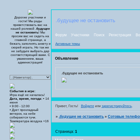
Дорогие участники и
.будущее не остановить
гости! Мы рады
приветствовать вас на
нашей ролевой
.будущее
не остановить
! Мы
Форум
Участники
Поиск
Регистрация
Во
просим вас не сидеть на
главной странице, а
бежать заполнять анкету и
Активные темы
скорей играть. Но так же
не забудьте выбрать дар
соответствующий вами. С
Объявление
уважением, ваша
администрация!
.будущее не остановить
События в игре:
Игра ещё не началась!
Дата, время, погода:
• 14
июня
Привет, Гость!
Войдите
или
зарегистрируйтесь
.
• 9:00 - 12:00
• Дует прохладный
ветерок, на небе
»
.будущее не остановить
»
Сотовые телеф
собираются тучи.
Температура воздуха +16
Страница:
1