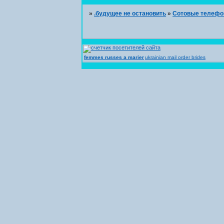
»
.будущее не остановить
»
Сотовые телеф
femmes russes a marier
ukrainian mail order brides